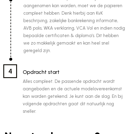
aangenomen kan worden, moet we de papieren
installatietechniek is een plus.
compleet hebben. Denk hierbij aan KvK
beschrijving, zakelijke bankrekening informatie,
Over Techers
AVB polis, WKA verklaring, VCA Vol en indien nodig
Bij Techers draait alles om vakmanschap en een
bepaalde certificaten & diploma’s. Dit hebben
prettige samenwerking tussen zzp'ers en
we zo makkelijk gemaakt en kan heel snel
opdrachtgevers in de installatie-, elektro- en
geregeld zijn.
werktuigbouwkunde. Je kunt rekenen op passende
opdrachten, eerlijke tarieven, snelle betaling van jouw
4
Opdracht start
facturen en een vast aanspreekpunt dat met je
Alles compleet. De passende opdracht wordt
meedenkt. Zo houd jij de focus op het uitvoeren van
aangeboden en de actuele modelovereenkomst
jouw vak.
kan worden getekend. Je kunt aan de slag. En bij
volgende opdrachten gaat dit natuurlijk nog
sneller.