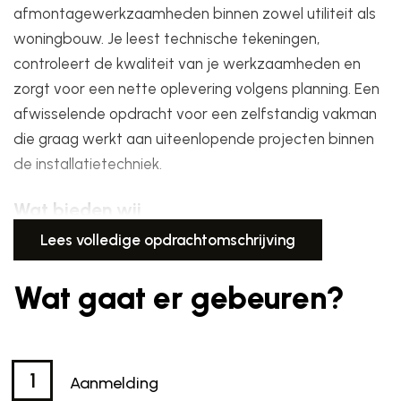
afmontagewerkzaamheden binnen zowel utiliteit als
woningbouw. Je leest technische tekeningen,
controleert de kwaliteit van je werkzaamheden en
zorgt voor een nette oplevering volgens planning. Een
afwisselende opdracht voor een zelfstandig vakman
die graag werkt aan uiteenlopende projecten binnen
de installatietechniek.
Wat bieden wij
Lees volledige opdrachtomschrijving
Langlopende opdrachten binnen nieuwbouw- en
renovatieprojecten.
Wat gaat er gebeuren?
Snelle betaling van jouw facturen.
Een vast contactpersoon gedurende de opdracht.
Duidelijke afspraken vooraf over planning en
werkzaamheden.
1
Aanmelding
Passende opdrachten in jouw regio.