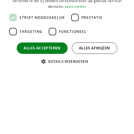
verstrekt of die zij hebben verzameld door uw gebruik van hun
diensten.
Lees verder
STRIKT NOODZAKELIJK
PRESTATIE
TARGETING
FUNCTIONEEL
ALLES ACCEPTEREN
ALLES AFWIJZEN
DETAILS WEERGEVEN
Contact
Techers
Franklinweg 29
4207 HX Gorinchem
M:
info@techers.nl