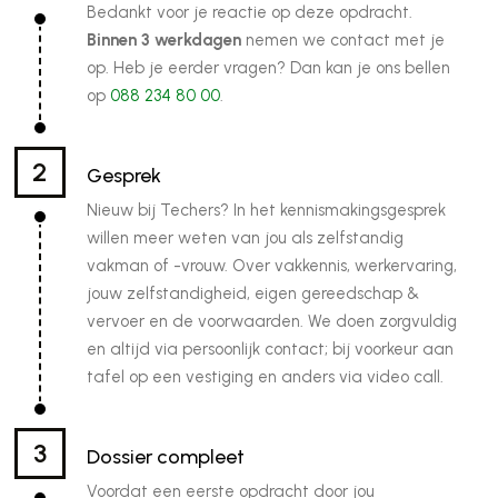
Bedankt voor je reactie op deze opdracht.
Samenwerking op basis van een overeenkomst van
Binnen 3 werkdagen
nemen we contact met je
opdracht.
op. Heb je eerder vragen? Dan kan je ons bellen
op
088 234 80 00
.
Wat vragen wij
Geldige KvK-inschrijving
2
Gesprek
Passende aansprakelijkheidsverzekering (AVB).
Nieuw bij Techers? In het kennismakingsgesprek
Aantoonbare ervaring als zzp loodgieter.
willen meer weten van jou als zelfstandig
Ervaring met sanitair installaties, leidingwerk en
vakman of -vrouw. Over vakkennis, werkervaring,
afmontage.
jouw zelfstandigheid, eigen gereedschap &
Technische tekeningen zelfstandig kunnen lezen.
vervoer en de voorwaarden. We doen zorgvuldig
Zelfstandig en nauwkeurig kunnen werken.
en altijd via persoonlijk contact; bij voorkeur aan
Geldig VCA-certificaat.
tafel op een vestiging en anders via video call.
Eigen vervoer en eigen gereedschap.
Ervaring binnen utiliteit, nieuwbouw en renovatie is
3
Dossier compleet
een pré.
Een afgeronde mbo-opleiding richting
Voordat een eerste opdracht door jou