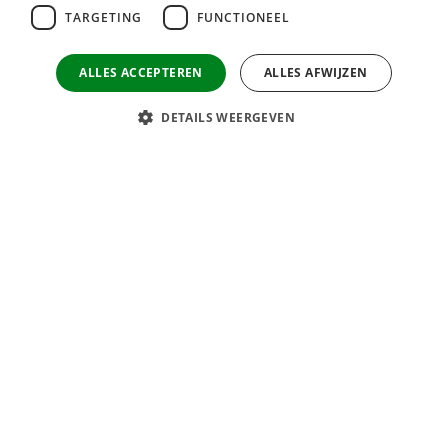
TARGETING
FUNCTIONEEL
ALLES ACCEPTEREN
ALLES AFWIJZEN
DETAILS WEERGEVEN
Contact
Techers
Franklinweg 29
4207 HX Gorinchem
M:
info@techers.nl
T:
+3188 2348 000
Voor ZZP'ers